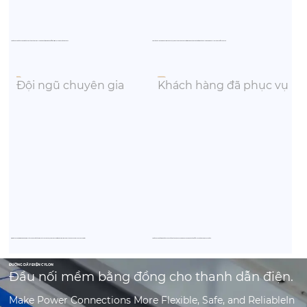
Tập đoàn Cylon đã xây dựng được nền tảng vững chắc trong ngành điện bằng sự đổi mới liên tục và dịch vụ đáng tin cậy.
Hoạt động trên nhiều quốc gia và khu vực, Cylon Group cung cấp các giải pháp phù hợp với từng địa phương trong khi vẫn duy trì các tiêu chuẩn toàn cầu.
100
+
30000
+
Đội ngũ chuyên gia
Khách hàng đã phục vụ
Đội ngũ chuyên gia giàu kinh nghiệm của chúng tôi sở hữu kiến thức chuyên sâu, cung cấp các giải pháp tiên tiến và hỗ trợ nhanh chóng trên toàn thế giới.
Tập đoàn Cylon đã giành được sự tin tưởng của hàng chục nghìn khách hàng nhờ sản phẩm chất lượng và dịch vụ chu đáo.
ĐƯỜNG DÂY ĐIỆN CYLON
Đầu nối mềm bằng đồng cho thanh dẫn điện.
Make Power Connections More Flexible, Safe, and ReliableIn