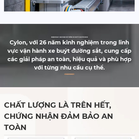
NHẬN NGAY GIẢI PHÁP HỆ THỐNG XE BUÝT CHUYÊN NGHI
Cylon, với 26 năm kinh nghiệm trong lĩnh
vực vận hành xe buýt đường sắt, cung cấp
các giải pháp an toàn, hiệu quả và phù hợp
với từng nhu cầu cụ thể.
Nhận giải pháp ngay
CHẤT LƯỢNG LÀ TRÊN HẾT,
CHỨNG NHẬN ĐẢM BẢO AN
TOÀN