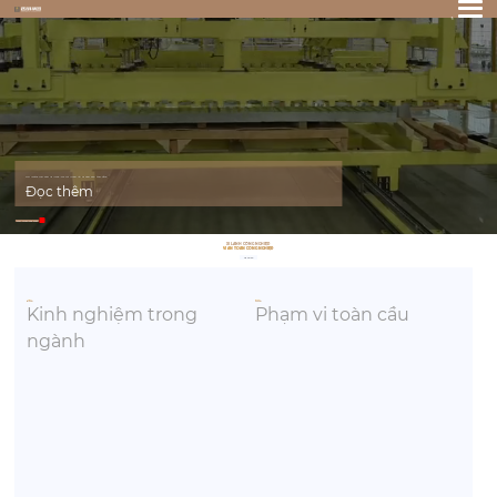
Cylon
Một thương hiệu quốc tế trong lĩnh vực truyền tải và phân phối điện năng.
Đọc thêm
Giới thiệu nhà máy
XI LANH CÔNG NGHIỆP
VÌ AN TOÀN CÔNG NGHIỆP
Về Cylon
26
+
60
+
Kinh nghiệm trong
Phạm vi toàn cầu
ngành