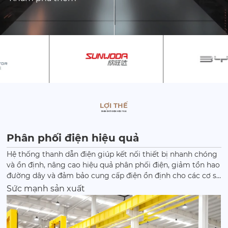
LỢI THẾ
PHÂN PHỐI ĐIỆN HIỆU QUẢ
Phân phối điện hiệu quả
Hệ thống thanh dẫn điện giúp kết nối thiết bị nhanh chóng
và ổn định, nâng cao hiệu quả phân phối điện, giảm tổn hao
đường dây và đảm bảo cung cấp điện ổn định cho các cơ sở
công nghiệp và thương mại.
Sức mạnh sản xuất